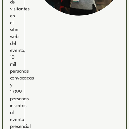
de
visitantes
en
el
sitio
web
del
evento,
10
mil
personas
convocadas
y
1.099
personas
inscritas
al
evento
presencial