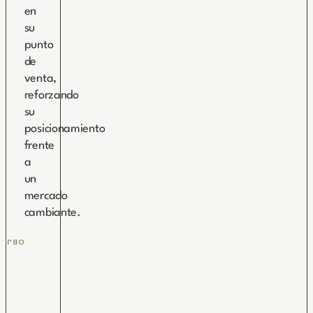
en
su
punto
de
venta,
reforzando
su
posicionamiento
frente
a
un
mercado
cambiante.
ETIVO